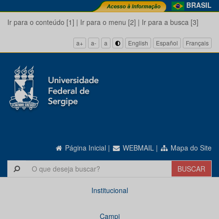
BRASIL
Ir para o conteúdo [1]
|
Ir para o menu [2]
|
Ir para a busca [3]
a+
a-
a
English
Español
Français
Página Inicial
|
WEBMAIL
|
Mapa do Site
Institucional
Campi