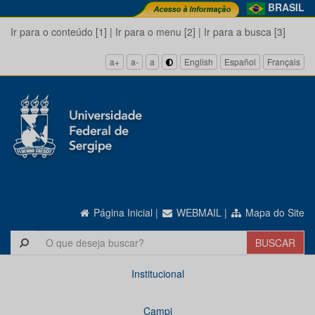
BRASIL
Ir para o conteúdo [1]
|
Ir para o menu [2]
|
Ir para a busca [3]
a+
a-
a
English
Español
Français
Página Inicial
|
WEBMAIL
|
Mapa do Site
Institucional
Campi