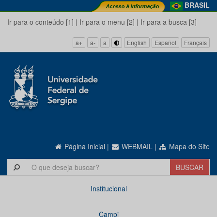
BRASIL
Ir para o conteúdo [1]
|
Ir para o menu [2]
|
Ir para a busca [3]
a+
a-
a
English
Español
Français
Página Inicial
|
WEBMAIL
|
Mapa do Site
Institucional
Campi