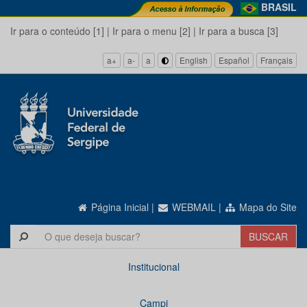
BRASIL
Ir para o conteúdo [1]
|
Ir para o menu [2]
|
Ir para a busca [3]
a+
a-
a
English
Español
Français
Página Inicial
|
WEBMAIL
|
Mapa do Site
Institucional
Campi