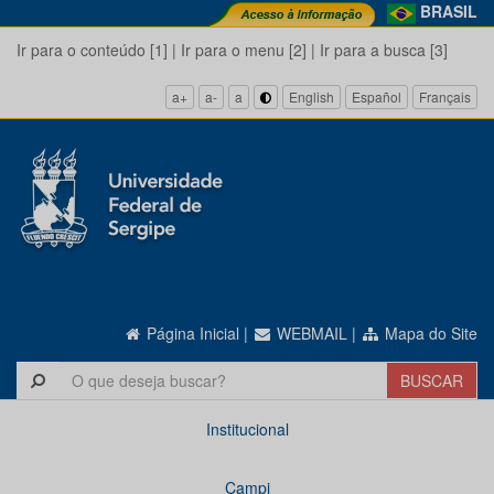
BRASIL
Ir para o conteúdo [1]
|
Ir para o menu [2]
|
Ir para a busca [3]
a+
a-
a
English
Español
Français
Página Inicial
|
WEBMAIL
|
Mapa do Site
Institucional
Campi